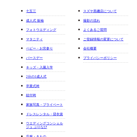
七五三
スズヤ黒磯店について
成人式 振袖
撮影の流れ
フォトウエディング
よくあるご質問
マタニティ
ご登録情報の変更について
ベビー・お宮参り
会社概要
バースデー
プライバシーポリシー
キッズ・入園入学
2分の1成人式
卒業式袴
紋付袴
家族写真・プライベート
ドレスレンタル・貸衣裳
ウエディングコンシェル
ジュ ぷりなび
呉服・きもの