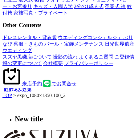
ー・お宮参り
キッズ・入園入学
2分の1成人式
卒業式 袴
紋
付袴
家族写真・プライベート
Other Contents
ドレスレンタル・貸衣裳
ウエディングコンシェルジェ ぷり
なび
呉服・きもの
パール・宝飾メンテナンス
日光世界遺産
ウエディング
スズヤ黒磯店について
撮影の流れ
よくあるご質問
ご登録情
報の変更について
会社概要
プライバシーポリシー
来店予約
でお問合せ
0287-62-3238
TOP
>
expo_1080×1350-100_2
New title