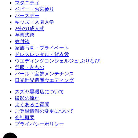
マタニティ
ベビー・お宮参り
バースデー
キッズ・入園入学
2分の1成人式
卒業式袴
紋付袴
家族写真・プライベート
ドレスレンタル・貸衣裳
ウエディングコンシェルジュ ぷりなび
呉服・きもの
パール・宝飾メンテナンス
日光世界遺産ウエディング
スズヤ黒磯店について
撮影の流れ
よくあるご質問
ご登録情報の変更について
会社概要
プライバシーポリシー