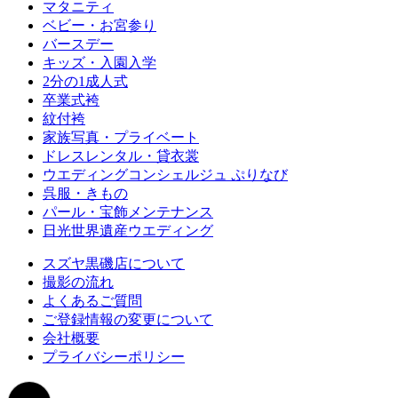
マタニティ
ベビー・お宮参り
バースデー
キッズ・入園入学
2分の1成人式
卒業式袴
紋付袴
家族写真・プライベート
ドレスレンタル・貸衣裳
ウエディングコンシェルジュ ぷりなび
呉服・きもの
パール・宝飾メンテナンス
日光世界遺産ウエディング
スズヤ黒磯店について
撮影の流れ
よくあるご質問
ご登録情報の変更について
会社概要
プライバシーポリシー