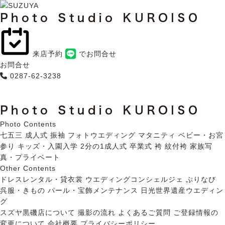
来店予約
でお問合せ
お問合せ
0287-62-3238
Photo Contents
七五三
成人式 振袖
フォトウエディング
マタニティ
ベビー・お宮
参り
キッズ・入園入学
2分の1成人式
卒業式 袴
紋付袴
家族写
真・プライベート
Other Contents
ドレスレンタル・貸衣裳
ウエディングコンシェルジェ ぷりなび
呉服・きもの
パール・宝飾メンテナンス
日光世界遺産ウエディン
グ
スズヤ黒磯店について
撮影の流れ
よくあるご質問
ご登録情報の
変更について
会社概要
プライバシーポリシー