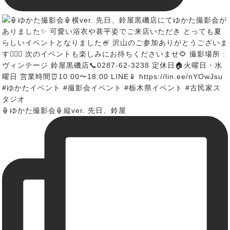
🏮ゆかた撮影会🏮縦ver. 先日、鈴屋