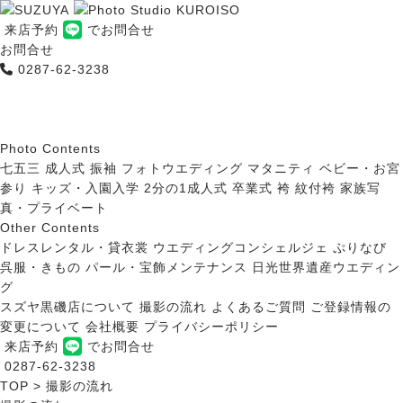
来店予約
でお問合せ
お問合せ
0287-62-3238
Photo Contents
七五三
成人式 振袖
フォトウエディング
マタニティ
ベビー・お宮
参り
キッズ・入園入学
2分の1成人式
卒業式 袴
紋付袴
家族写
真・プライベート
Other Contents
ドレスレンタル・貸衣裳
ウエディングコンシェルジェ ぷりなび
呉服・きもの
パール・宝飾メンテナンス
日光世界遺産ウエディン
グ
スズヤ黒磯店について
撮影の流れ
よくあるご質問
ご登録情報の
変更について
会社概要
プライバシーポリシー
来店予約
でお問合せ
0287-62-3238
TOP
>
撮影の流れ