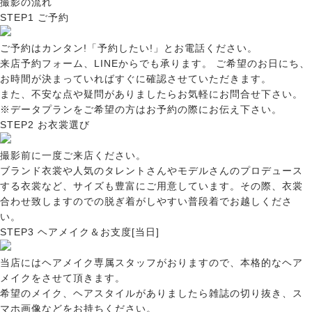
撮影の流れ
STEP1
ご予約
ご予約はカンタン!「予約したい!」とお電話ください。
来店予約フォーム
、
LINE
からでも承ります。 ご希望のお日にち、
お時間が決まっていればすぐに確認させていただきます。
また、不安な点や疑問がありましたらお気軽にお問合せ下さい。
※データプランをご希望の方はお予約の際にお伝え下さい。
STEP2
お衣裳選び
撮影前に一度ご来店ください。
ブランド衣裳や人気のタレントさんやモデルさんのプロデュース
する衣裳など、サイズも豊富にご用意しています。その際、衣裳
合わせ致しますのでの脱ぎ着がしやすい普段着でお越しくださ
い。
STEP3
ヘアメイク＆お支度[当日]
当店にはヘアメイク専属スタッフがおりますので、本格的なヘア
メイクをさせて頂きます。
希望のメイク、ヘアスタイルがありましたら雑誌の切り抜き、ス
マホ画像などをお持ちください。