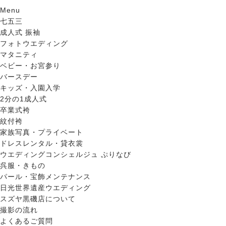
Menu
七五三
成人式 振袖
フォトウエディング
マタニティ
ベビー・お宮参り
バースデー
キッズ・入園入学
2分の1成人式
卒業式袴
紋付袴
家族写真・プライベート
ドレスレンタル・貸衣裳
ウエディングコンシェルジュ ぷりなび
呉服・きもの
パール・宝飾メンテナンス
日光世界遺産ウエディング
スズヤ黒磯店について
撮影の流れ
よくあるご質問