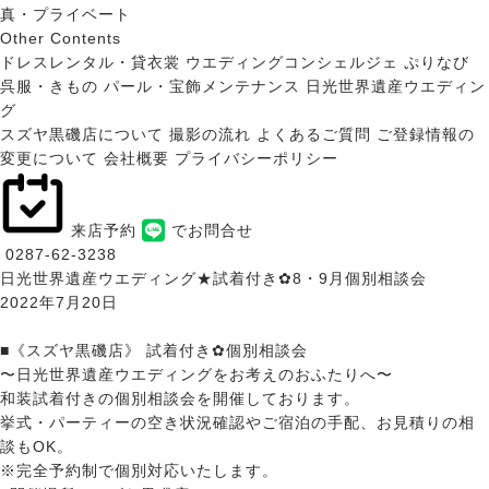
真・プライベート
Other Contents
ドレスレンタル・貸衣裳
ウエディングコンシェルジェ ぷりなび
呉服・きもの
パール・宝飾メンテナンス
日光世界遺産ウエディン
グ
スズヤ黒磯店について
撮影の流れ
よくあるご質問
ご登録情報の
変更について
会社概要
プライバシーポリシー
来店予約
でお問合せ
0287-62-3238
日光世界遺産ウエディング★試着付き✿8・9月個別相談会
2022年7月20日
■《スズヤ黒磯店》 試着付き✿個別相談会
〜日光世界遺産ウエディングをお考えのおふたりへ〜
和装試着付きの個別相談会を開催しております。
挙式・パーティーの空き状況確認やご宿泊の手配、お見積りの相
談もOK。
※完全予約制で個別対応いたします。