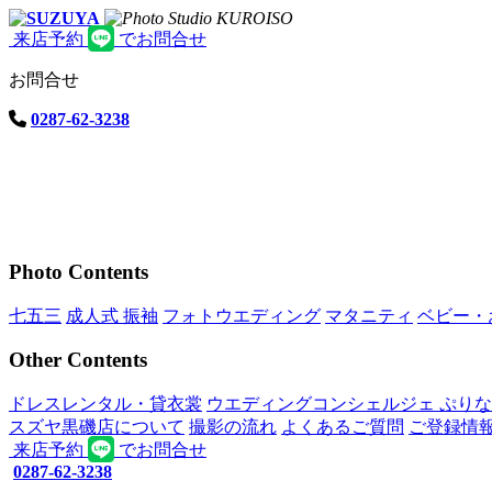
来店予約
でお問合せ
お問合せ
0287-62-3238
Photo Contents
七五三
成人式 振袖
フォトウエディング
マタニティ
ベビー・
Other Contents
ドレスレンタル・貸衣裳
ウエディングコンシェルジェ ぷり
スズヤ黒磯店について
撮影の流れ
よくあるご質問
ご登録情
来店予約
でお問合せ
0287-62-3238