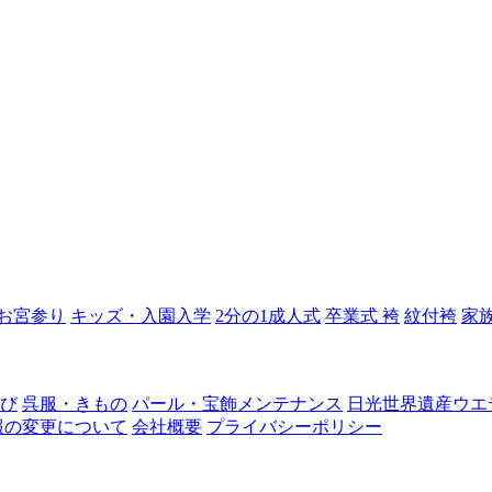
お宮参り
キッズ・入園入学
2分の1成人式
卒業式 袴
紋付袴
家
なび
呉服・きもの
パール・宝飾メンテナンス
日光世界遺産ウエ
報の変更について
会社概要
プライバシーポリシー