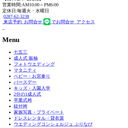
営業時間:AM10:00～PM6:00
定休日:毎週火・水曜日
0287-62-3238
来店予約
お問合せ
でお問合せ
アクセス
Menu
七五三
成人式 振袖
フォトウエディング
マタニティ
ベビー・お宮参り
バースデー
キッズ・入園入学
2分の1成人式
卒業式袴
紋付袴
家族写真・プライベート
ドレスレンタル・貸衣裳
ウエディングコンシェルジュ ぷりなび