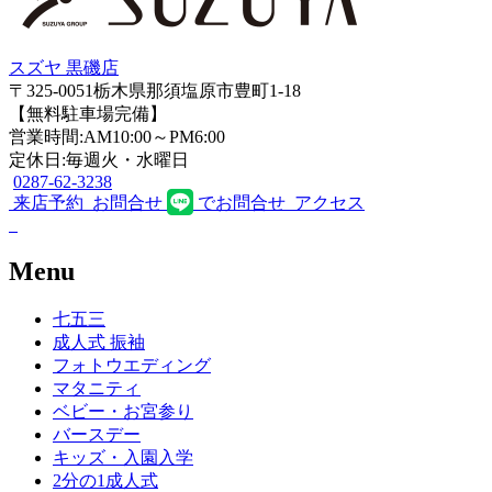
スズヤ 黒磯店
〒325-0051栃木県那須塩原市豊町1-18
【無料駐車場完備】
営業時間:AM10:00～PM6:00
定休日:毎週火・水曜日
0287-62-3238
来店予約
お問合せ
でお問合せ
アクセス
Menu
七五三
成人式 振袖
フォトウエディング
マタニティ
ベビー・お宮参り
バースデー
キッズ・入園入学
2分の1成人式