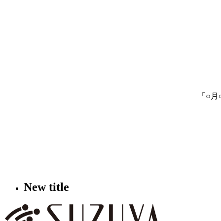
「○月
New title