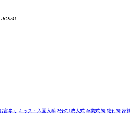
お宮参り
キッズ・入園入学
2分の1成人式
卒業式 袴
紋付袴
家