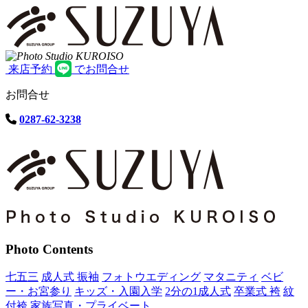
来店予約
でお問合せ
お問合せ
0287-62-3238
Photo Contents
七五三
成人式 振袖
フォトウエディング
マタニティ
ベビ
ー・お宮参り
キッズ・入園入学
2分の1成人式
卒業式 袴
紋
付袴
家族写真・プライベート