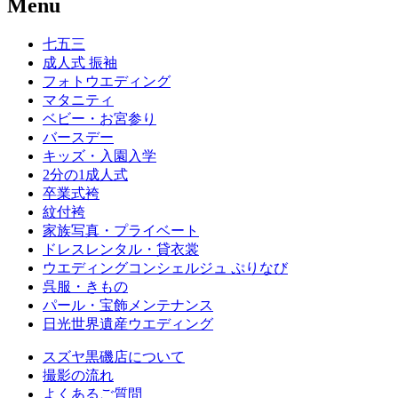
Menu
七五三
成人式 振袖
フォトウエディング
マタニティ
ベビー・お宮参り
バースデー
キッズ・入園入学
2分の1成人式
卒業式袴
紋付袴
家族写真・プライベート
ドレスレンタル・貸衣裳
ウエディングコンシェルジュ ぷりなび
呉服・きもの
パール・宝飾メンテナンス
日光世界遺産ウエディング
スズヤ黒磯店について
撮影の流れ
よくあるご質問