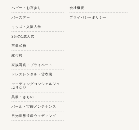
ベビー・お宮参り
会社概要
バースデー
プライバシーポリシー
キッズ・入園入学
2分の1成人式
卒業式袴
紋付袴
家族写真・プライベート
ドレスレンタル・貸衣裳
ウエディングコンシェルジュ
ぷりなび
呉服・きもの
パール・宝飾メンテナンス
日光世界遺産ウエディング