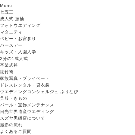
Menu
七五三
成人式 振袖
フォトウエディング
マタニティ
ベビー・お宮参り
バースデー
キッズ・入園入学
2分の1成人式
卒業式袴
紋付袴
家族写真・プライベート
ドレスレンタル・貸衣裳
ウエディングコンシェルジュ ぷりなび
呉服・きもの
パール・宝飾メンテナンス
日光世界遺産ウエディング
スズヤ黒磯店について
撮影の流れ
よくあるご質問