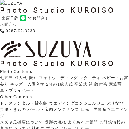
来店予約
でお問合せ
お問合せ
0287-62-3238
Photo Contents
七五三
成人式 振袖
フォトウエディング
マタニティ
ベビー・お宮
参り
キッズ・入園入学
2分の1成人式
卒業式 袴
紋付袴
家族写
真・プライベート
Other Contents
ドレスレンタル・貸衣裳
ウエディングコンシェルジェ ぷりなび
呉服・きもの
パール・宝飾メンテナンス
日光世界遺産ウエディン
グ
スズヤ黒磯店について
撮影の流れ
よくあるご質問
ご登録情報の
変更について
会社概要
プライバシーポリシー